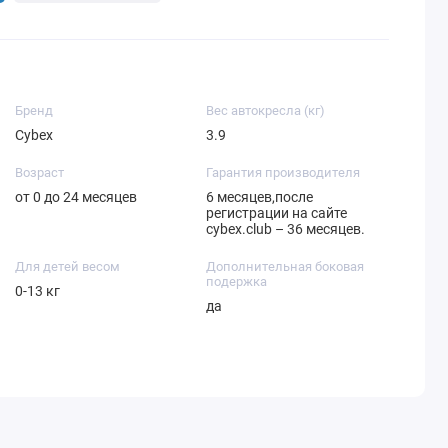
Бренд
Вес автокресла (кг)
Cybex
3.9
Возраст
Гарантия производителя
от 0 до 24 месяцев
6 месяцев,после
регистрации на сайте
cybex.club – 36 месяцев.
Для детей весом
Дополнительная боковая
подержка
0-13 кг
да