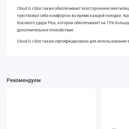
Cloud G i-Size также обеспечивает всестороннюю вентил
чувствовал себя комфортно во время каждой поездки. Кр
бокового удара Plus, которая обеспечивает на 15% больш
дополнительное спокойствие.
Cloud G i-Size также сертифицировано для использования 
безопасность своего ребенка во время семейных путешеств
база G может использоваться как для Cloud G i-Size, так и 
ребенка до 4 лет.
Размеры кресла составляют примерно 68х72х43,5-59,5 см, 
Рекомендуем
поставляется вкладка-матрасик для новорожденных и рук
быть постираны в машине при 30°C.
Для улучшения функциональности автокресла Cybex Cloud 
база G, летний чехол, дождевик, сетка от насекомых и друг
Основные моменты
Безопасный и эргономичный до прибл. 24 месяца