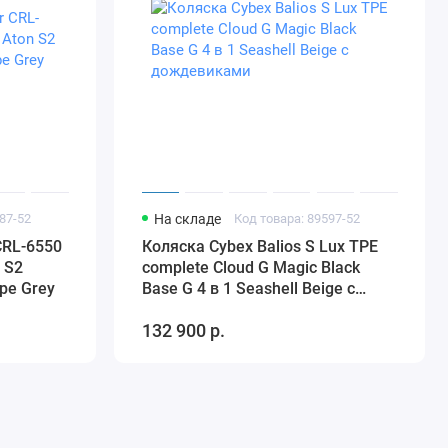
87-52
На складе
Код товара: 89597-52
CRL-6550
Коляска Cybex Balios S Lux TPE
 S2
complete Cloud G Magic Black
pe Grey
Base G 4 в 1 Seashell Beige с
дождевиками
132 900 р.