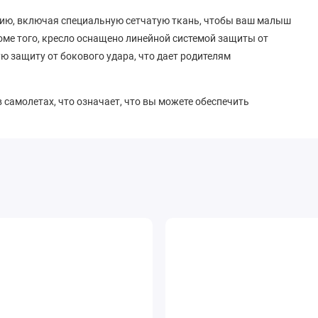
яцию, включая специальную сетчатую ткань, чтобы ваш малыш
оме того, кресло оснащено линейной системой защиты от
ую защиту от бокового удара, что дает родителям
в самолетах, что означает, что вы можете обеспечить
ий. Кроме того, оно является частью семейства Modular G, и
для Sirona G i-Size, что позволяет использовать ее для вашего
а его масса составляет 3,9 кг. В комплекте с автокреслом
оводство по эксплуатации. Тканевые чехлы кресла могут
G i-Size доступны дополнительные аксессуары, такие как
ие.