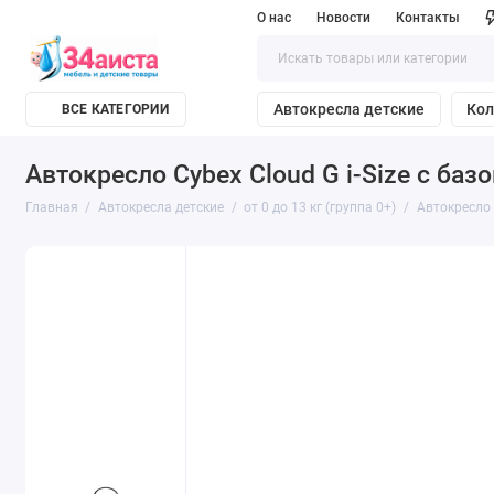
О нас
Новости
Контакты
Автокресла детские
Кол
ВСЕ КАТЕГОРИИ
Автокресло Cybex Cloud G i-Size с базой
Главная
Автокресла детские
от 0 до 13 кг (группа 0+)
Автокресло C