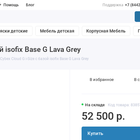
Помощь
Блог
Поддержка
+7 (844
яски детские
Мебель детская
Корпусная Мебель
 isofix Base G Lava Grey
ybex Cloud G i-Size с базой isofix Base G Lava Grey
В избранное
В 
На складе
Код товара: 8385
52 500 р.
Купить